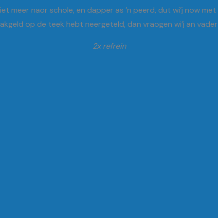
niet meer naor schole, en dapper as ’n peerd, dut wi’j now met
 zakgeld op de teek hebt neergeteld, dan vraogen wi’j an vade
2x refrein