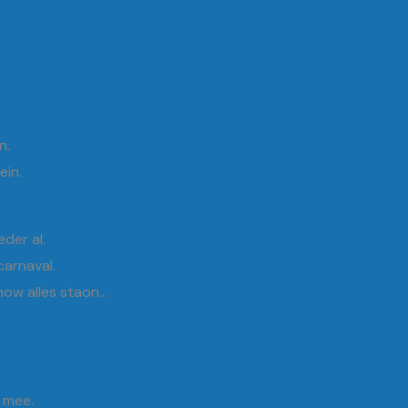
n.
ein.
der al.
carnaval.
 now alles staon…
d mee.