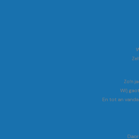
W
Zel
Zo’n j
Wi’j gao
En tot an vandaa
Daoru