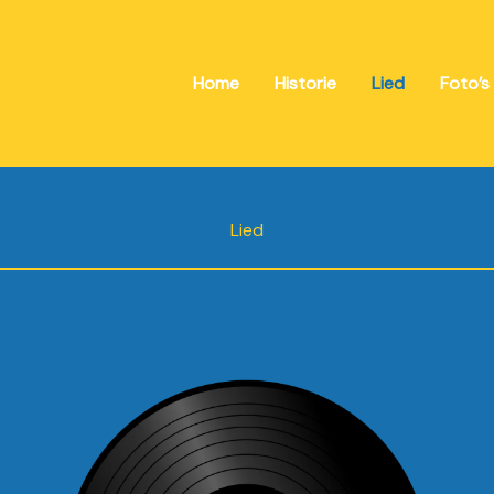
Home
Historie
Lied
Foto’s
Lied