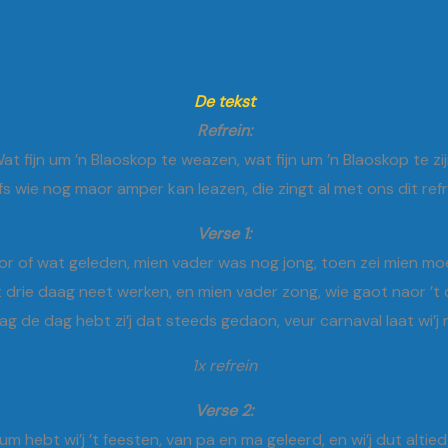
De tekst
Refrein:
at fijn um ’n Blaoskop te weazen, wat fijn um ’n Blaoskop te zij
fs wie nog maor amper kan leazen, die zingt al met ons dit refr
Verse 1:
aor of wat geleden, mien vader was nog jong, toen zei mien moe
t drie daag neet werken, en mien vader zong, wie gaot naor ’t 
g de dag hebt zi’j dat steeds gedaon, veur carnaval laat wi’j
1x refrein
Verse 2:
m hebt wi’j ’t feesten, van pa en ma geleerd, en wi’j dut altie