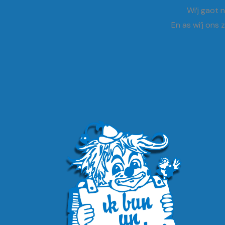
Wi’j gaot 
En as wi’j ons